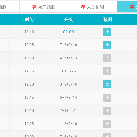
预测
荐
龙门预测
荐
大古预测
荐
时间
开奖
预测
01
:
08
19:40
小
19:35
7+3+0=10
小
19:30
4+3+6=13
大
19:25
3+0+2=5
大
19:20
3+8+5=16
大
19:15
5+1+8=14
小
19:10
7+9+5=21
小
19:05
1+8+7=16
小
19:00
7+6+3=16
小