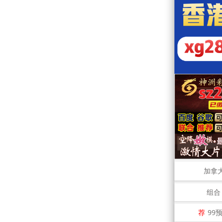
加拿
组合
荐
99