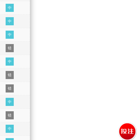
中
中
中
错
中
错
错
中
错
中