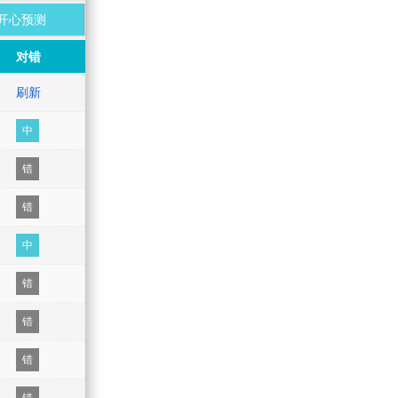
开心预测
对错
刷新
中
错
错
中
错
错
错
错