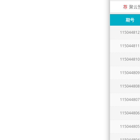
荐
聚云
期号
115044812
115044811
115044810
115044809
115044808
115044807
115044806
115044805
115044804