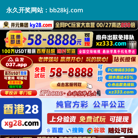
永久开奖网站：bb28kj.com