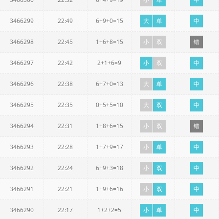
3466299
22:49
6+9+0=15
大
单
中
3466298
22:45
1+6+8=15
小
双
错
3466297
22:42
2+1+6=9
小
双
中
3466296
22:38
6+7+0=13
大
单
中
3466295
22:35
0+5+5=10
大
双
中
3466294
22:31
1+8+6=15
小
双
错
3466293
22:28
1+7+9=17
小
单
中
3466292
22:24
6+9+3=18
小
双
中
3466291
22:21
1+9+6=16
小
双
中
3466290
22:17
1+2+2=5
小
单
中